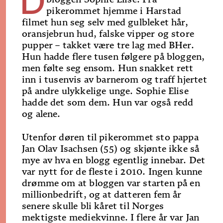
pikerommet hjemme i Har­stad
filmet hun seg selv med gulbleket hår,
oransjebrun hud, falske vipper og store
pup­per – takket være tre lag med BH­er.
Hun hadde flere tusen følgere på bloggen,
men følte seg ensom. Hun snakket rett
inn i tusenvis av barnerom og traff hjertet
på andre ulykkelige unge. Sophie Elise
hadde det som dem. Hun var også redd
og alene.
Utenfor døren til pikerommet sto pappa
Jan Olav Isachsen (55) og skjønte ikke så
mye av hva en blogg egentlig innebar. Det
var nytt for de fleste i 2010. Ingen kunne
drømme om at bloggen var starten på en
millionbedrift, og at datteren fem år
senere skulle bli kåret til Norges
mektigste mediekvinne. I flere år var Jan