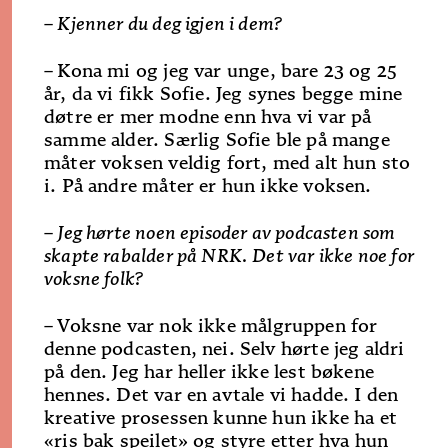
– Kjenner du deg igjen i dem?
–
Kona mi og jeg var unge, bare 23 og 25
år, da vi fikk Sofie. Jeg synes begge mine
døtre er mer modne enn hva vi var på
samme alder. Særlig Sofie ble på mange
måter voksen veldig fort, med alt hun sto
i. På andre måter er hun ikke voksen.
– Jeg hørte noen episoder av podcasten som
skapte rabalder på NRK. Det var ikke noe for
voksne folk?
–
Voksne var nok ikke målgruppen for
denne pod­casten, nei. Selv hørte jeg aldri
på den. Jeg har heller ikke lest bøkene
hennes. Det var en avtale vi hadde. I den
kreative prosessen kunne hun ikke ha et
«ris bak speilet» og styre etter hva hun