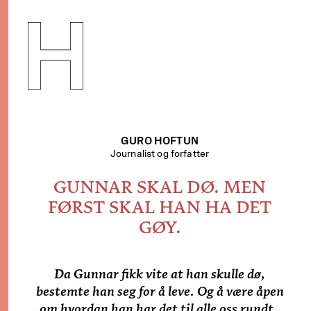
H
MANISME
GURO HOFTUN
Journalist og forfatter
GUNNAR SKAL DØ. MEN
FØRST SKAL HAN HA DET
GØY.
Da Gunnar fikk vite at han skulle dø,
bestemte han seg for å leve. Og å være åpen
om hvordan han har det til alle oss rundt.