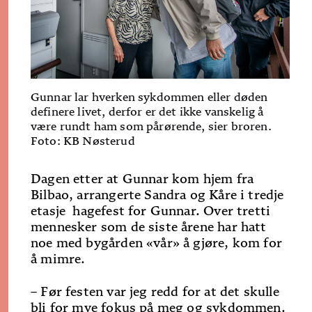
Gunnar lar hverken sykdommen eller døden
definere livet, derfor er det ikke vanskelig å
være rundt ham som pårørende, sier broren.
Foto: KB Nøsterud
Dagen etter at Gunnar kom hjem fra
Bilbao, arrangerte Sandra og Kåre i tredje
etasje hagefest for Gunnar. Over tretti
mennesker som de siste årene har hatt
noe med bygården «vår» å gjøre, kom for
å mimre.
– Før festen var jeg redd for at det skulle
bli for mye fokus på meg og sykdommen.