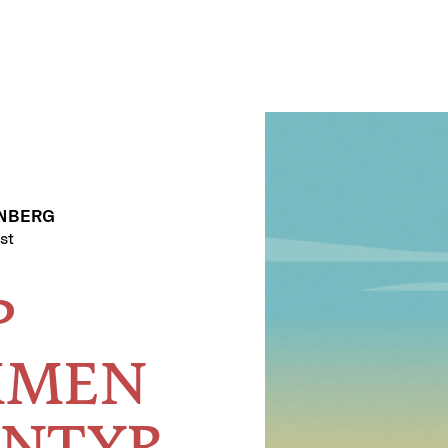
ENBERG
st
P
MMEN
ENTYR