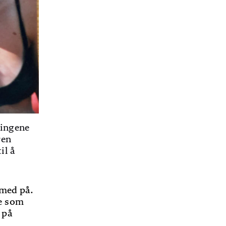
ringene
ren
il å
med på.
re som
 på