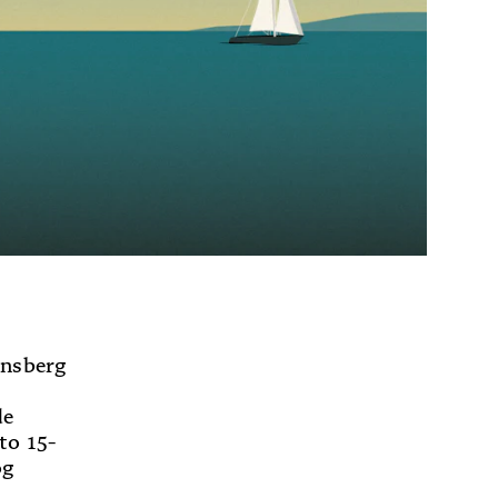
ønsberg
de
 to 15-
og