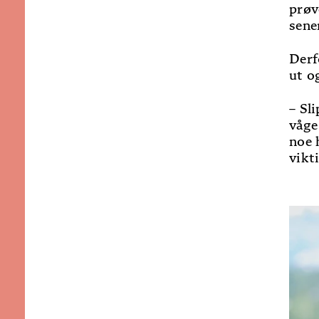
prøv
sener
Derf
ut o
– Sl
våge
noe 
vikt