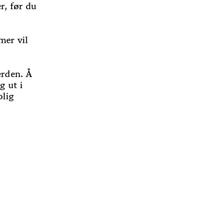
r, før du
mer vil
erden. Å
g ut i
olig