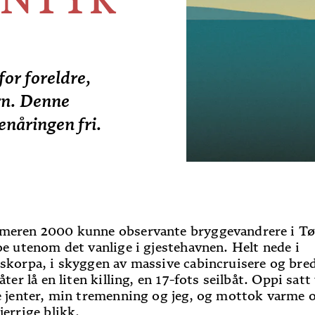
or foreldre,
arn. Denne
enåringen fri.
eren 2000 kunne observante bryggevandrere i T
oe utenom det vanlige i gjestehavnen. Helt nede i
skorpa, i skyggen av massive cabincruisere og bre
åter lå en liten killing, en 17-fots seilbåt. Oppi satt
e jenter, min tremenning og jeg, og mottok varme 
jerrige blikk.