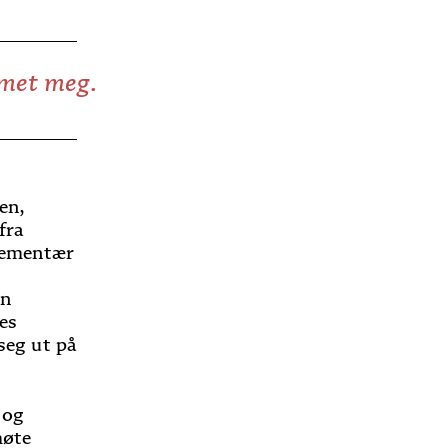
rmet meg.
en,
fra
elementær
an
es
 seg ut på
 og
møte