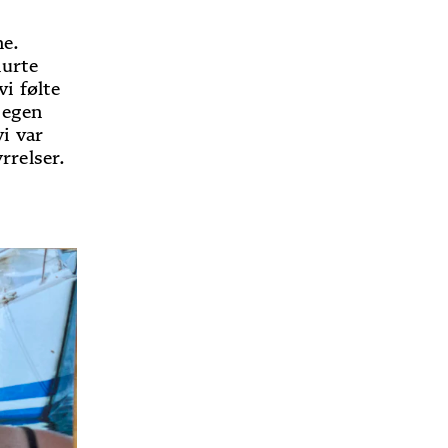
ne.
nurte
vi følte
 egen
vi var
rrelser.