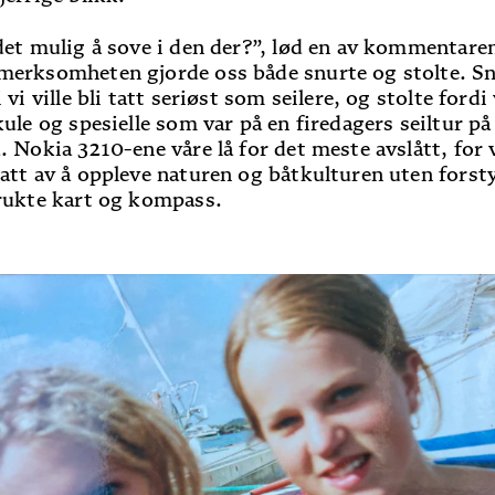
det mulig å sove i den der?”, lød en av kommentare
erksomheten gjorde oss både snurte og stolte. S
 vi ville bli tatt seriøst som seilere, og stolte fordi 
kule og spesielle som var på en firedagers seiltur på
. Nokia 3210-ene våre lå for det meste avslått, for 
att av å oppleve naturen og båtkulturen uten forsty
rukte kart og kompass.