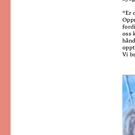
“Er 
Oppm
fordi
oss 
hånd
oppt
Vi b