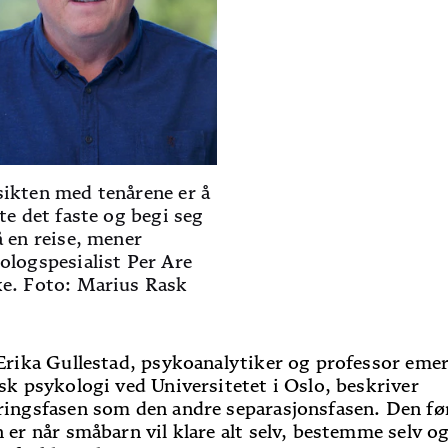
ikten med tenårene er å
ate det faste og begi seg
å en reise, mener
ologspesialist Per Are
e. Foto: Marius Rask
 Erika Gullestad, psykoanalytiker og professor emer
isk psykologi ved Universitetet i Oslo, beskriver
ringsfasen som den andre separasjonsfasen. Den fø
n er når småbarn vil klare alt selv, bestemme selv og