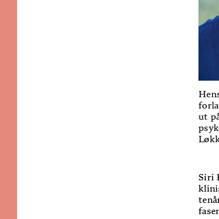
Hens
forl
ut p
psyk
Løkk
Siri
klin
tenå
fase