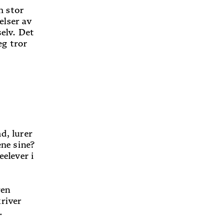
n stor
elser av
selv. Det
eg tror
d, lurer
ene sine?
elever i
ren
kriver
e.