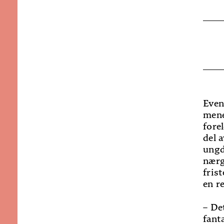
Even
mene
fore
del 
ungd
nærg
fris
en r
– De
fant