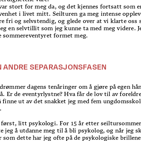
var stort for meg da, og det kjennes fortsatt som e
venhet i livet mitt. Seilturen ga meg intense opplev
re fri og selvstendig, og glede over at vi klarte oss 
eg en selvtillit som jeg kunne ta med meg videre. J
e sommereventyret formet meg.
N ANDRE SEPARASJONSFASEN
drømmer dagens tenåringer om å gjøre på egen hån
på. Er de eventyrlystne? Hva får de lov til av foreldr
å finne ut av det snakket jeg med fem ungdomsskole
.
først, litt psykologi. For 15 år etter seiltursomme
te jeg å utdanne meg til å bli psykolog, og når jeg s
r som dette har jeg ofte på de psykologiske brillen