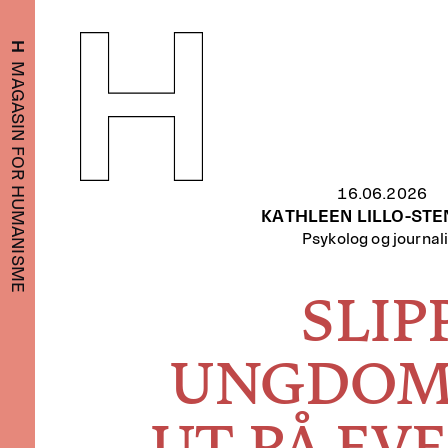
H
MAGASIN FOR HUMANISME
16.06.2026
KATHLEEN LILLO-ST
Psykolog og journali
SLIP
UNGDO
UT PÅ EV