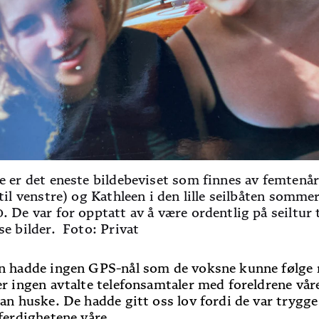
e er det eneste bildebeviset som finnes av femtenå
(til venstre) og Kathleen i den lille seilbåten somme
. De var for opptatt av å være ordentlig på seiltur t
se bilder. Foto: Privat
n hadde ingen GPS-nål som de voksne kunne følge 
er ingen avtalte telefonsamtaler med foreldrene vå
kan huske. De hadde gitt oss lov fordi de var trygge
eferdighetene våre.