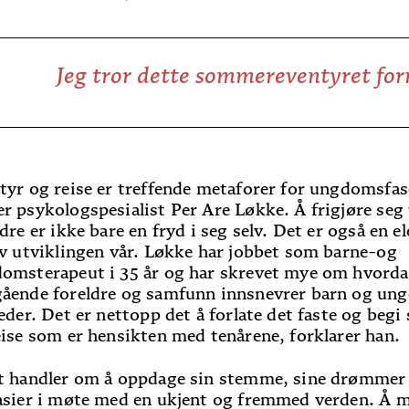
Jeg tror dette sommereventyret fo
tyr og reise er treffende metaforer for ungdomsfas
r psykologspesialist Per Are Løkke. Å frigjøre seg 
ldre er ikke bare en fryd i seg selv. Det er også en 
av utviklingen vår. Løkke har jobbet som barne-og
omsterapeut i 35 år og har skrevet mye om hvord
ående foreldre og samfunn innsnevrer barn og ung
teder. Det er nettopp det å forlate det faste og begi
eise som er hensikten med tenårene, forklarer han.
t handler om å oppdage sin stemme, sine drømmer
asier i møte med en ukjent og fremmed verden. Å 