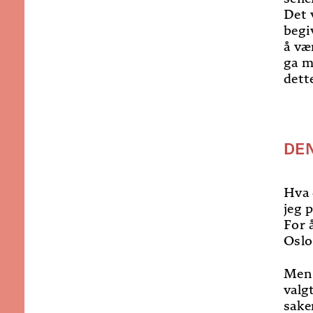
Det 
begi
å væ
ga m
dett
DE
Hva 
jeg 
For 
Oslo
Men 
valg
sake