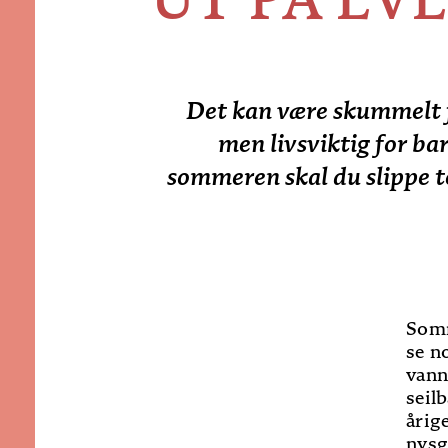
Det kan være skummelt f
men livsviktig for b
sommeren skal du slippe t
Somm
se n
vann
seilb
årig
nysg