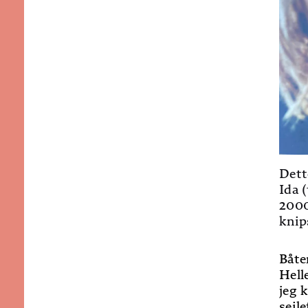
Dett
Ida 
2000
knip
Båte
Hell
jeg 
seil