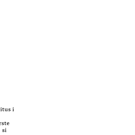
itus i
rste
 si