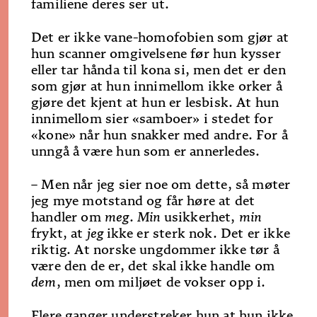
familiene deres ser ut.
Det er ikke vane-homofobien som gjør at
hun scanner omgivelsene før hun kysser
eller tar hånda til kona si, men det er den
som gjør at hun innimellom ikke orker å
gjøre det kjent at hun er lesbisk. At hun
innimellom sier «samboer» i stedet for
«kone» når hun snakker med andre. For å
unngå å være hun som er annerledes.
– Men når jeg sier noe om dette, så møter
jeg mye motstand og får høre at det
handler om
meg
.
Min
usikkerhet,
min
frykt, at
jeg
ikke er sterk nok. Det er ikke
riktig. At norske ungdommer ikke tør å
være den de er, det skal ikke handle om
dem
, men om miljøet de vokser opp i.
Flere ganger understreker hun at hun ikke