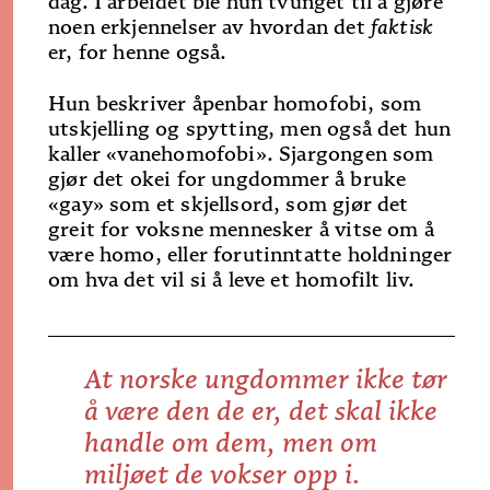
dag. I arbeidet ble hun tvunget til å gjøre
noen erkjennelser av hvordan det
faktisk
er, for henne også.
Hun beskriver åpenbar homofobi, som
utskjelling og spytting, men også det hun
kaller «vanehomofobi». Sjargongen som
gjør det okei for ungdommer å bruke
«gay» som et skjellsord, som gjør det
greit for voksne mennesker å vitse om å
være homo, eller forutinntatte holdninger
om hva det vil si å leve et homofilt liv.
At norske ungdommer ikke tør
å være den de er, det skal ikke
handle om
dem
, men om
miljøet de vokser opp i.